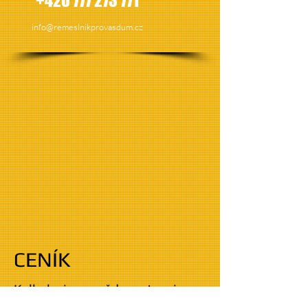
+420 777 273 771
info@remeslnikprovasdum.cz
CENÍK
Kalkulaci ceny vždy sestavujeme
zdarma a na základě potřeb a