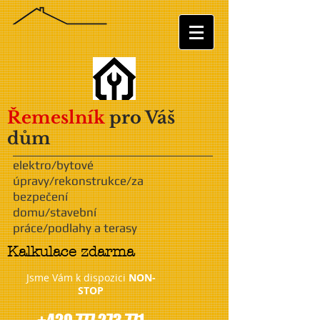
Řemeslník
pro Váš
dům
elektro/bytové
úpravy/rekonstrukce/za
bezpečení
domu/stavební
práce/podlahy a terasy
Kalkulace zdarma
Jsme Vám k dispozici
NON-
STOP